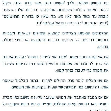
עם החושך שלהם. ולכן: "מעשה קטון מאד בדור הזה, שקול
ככמה מצוות גדולות שבדורות אחרים. כי בדורות אלו הקליפה
גוברת עד מאד מאד לאין קץ, מה שאין כן בדורות הראשונים"
("ספר החזיונות" לרבי חיים ויטאל עמ' תכ"ה).
המלמולים שאנחנו מצליחים להוציא, שקולים לשאגות ולבכיות
בוקעות רקיעים של צדיקים בדורות הקודמים או יחידי סגולה
בדורנו.
אם אני קם בבוקר ואומר "מודה אני לפניך", בשביל לעשות את זה
אני צריך להתגבר על אטימות וקיפאון נפשי כמו צדיקים ששברו
את הקרח כדי לטבול בנהר קפוא.
אם אני מצליח לומר פרק תהילים למרות ובתוך הבלבול שאופף
אותי, זה נחשב כמו תפילות של שעות שקורעות את השמיים.
אם אני מקבל באהבה את הקושי שעובר עלי, זה נחשב כמו קבלת
יסורים באהבה של עניות מופלגת, חוליים וצרות רבות שעברו על
עובדי השם.