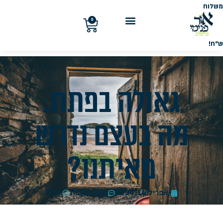
משלוח
חינם
בקנייה
0
מעל
300
ש"ח!
גאולה בפתח.
מה בעצם נדרש
מאיתנו?
אפריל 14, 2024
אין תגובות
כללי