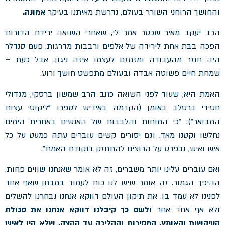
והחושך הרוחני השורר בעולם, נדרשת מאיתנו בעיקר
אמונה.
הרב יעקב מאיר שכטר אמר לי, שאחרי השואה ירידת הדורות
הפכה בבת אחת לירידה של אלפים ורבבות מדרגות. פעם סנדלר
היה חוזר מהעבודה ומזמזם לעצמו איזה ניגון. אבל כעת –
שמחת חיים פשוטה אבדה ובעולם מתפשט חושך ורוע.
האמת היא, שעוד לפני השואה כתב הרב שמשון ברסקי, מגדולי
חסידי ברסלב באומן (הקדמה באידיש לספרו "ליקוטי עצות
המבואר"): "כי המוחות והלבבות של האנשים באחרית הימים
נחלשו וקטנו מאד. וגם יסורים קשים עוברים עתה כמעט על כל
איש ואיש, ובפרט על הרוצים להתחזק בנקודת האמת".
ואם עוברים עלינו יותר משברים, זה לא אומר שאנחנו שווים פחות.
ההיפך הגמור. זה אומר שיש לנו כוח לעמוד במבחן שאף אחד
לפנינו לא עמד בו. את תיקון העולם דווקא אנחנו נבחרנו להשלים
ולא אף אחד אחר
ולשם כך קיבלנו דווקא אנחנו את סגולת
העיקשות והאומץ, המסירות וההליכה עד הקצה, שלא היו לאיש