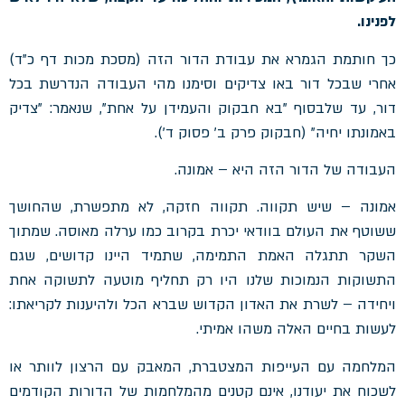
לפנינו.
כך חותמת הגמרא את עבודת הדור הזה (מסכת מכות דף כ"ד)
אחרי שבכל דור באו צדיקים וסימנו מהי העבודה הנדרשת בכל
דור, עד שלבסוף "בא חבקוק והעמידן על אחת", שנאמר: "צדיק
באמונתו יחיה" (חבקוק פרק ב' פסוק ד').
העבודה של הדור הזה היא – אמונה.
אמונה – שיש תקווה. תקווה חזקה, לא מתפשרת, שהחושך
ששוטף את העולם בוודאי יכרת בקרוב כמו ערלה מאוסה. שמתוך
השקר תתגלה האמת התמימה, שתמיד היינו קדושים, שגם
התשוקות הנמוכות שלנו היו רק תחליף מוטעה לתשוקה אחת
ויחידה – לשרת את האדון הקדוש שברא הכל ולהיענות לקריאתו:
לעשות בחיים האלה משהו אמיתי.
המלחמה עם העייפות המצטברת, המאבק עם הרצון לוותר או
לשכוח את יעודנו, אינם קטנים מהמלחמות של הדורות הקודמים