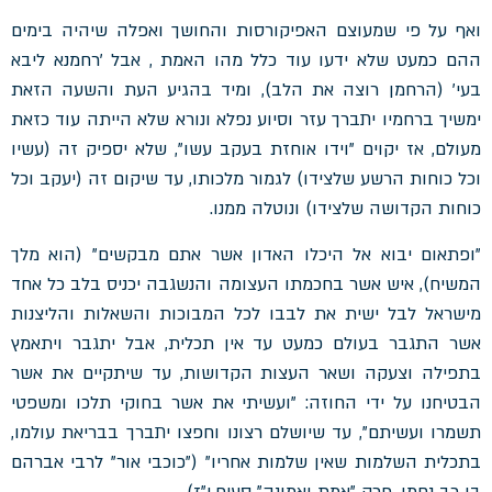
ואף על פי שמעוצם האפיקורסות והחושך ואפלה שיהיה בימים
ההם כמעט שלא ידעו עוד כלל מהו האמת , אבל 'רחמנא ליבא
בעי' (הרחמן רוצה את הלב), ומיד בהגיע העת והשעה הזאת
ימשיך ברחמיו יתברך עזר וסיוע נפלא ונורא שלא הייתה עוד כזאת
מעולם, אז יקוים "וידו אוחזת בעקב עשו", שלא יספיק זה (עשיו
וכל כוחות הרשע שלצידו) לגמור מלכותו, עד שיקום זה (יעקב וכל
כוחות הקדושה שלצידו) ונוטלה ממנו.
"ופתאום יבוא אל היכלו האדון אשר אתם מבקשים" (הוא מלך
המשיח), איש אשר בחכמתו העצומה והנשגבה יכניס בלב כל אחד
מישראל לבל ישית את לבבו לכל המבוכות והשאלות והליצנות
אשר התגבר בעולם כמעט עד אין תכלית, אבל יתגבר ויתאמץ
בתפילה וצעקה ושאר העצות הקדושות, עד שיתקיים את אשר
הבטיחנו על ידי החוזה: "ועשיתי את אשר בחוקי תלכו ומשפטי
תשמרו ועשיתם", עד שיושלם רצונו וחפצו יתברך בבריאת עולמו,
בתכלית השלמות שאין שלמות אחריו" ("כוכבי אור" לרבי אברהם
בן רב נחמן, פרק "אמת ואמונה" סעיף י"ז).