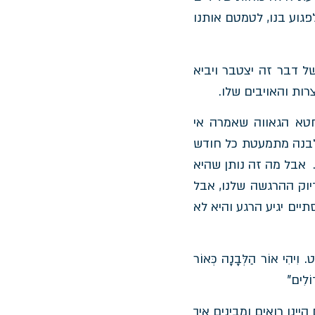
פגוע בנו, לטמטם אותנו
ל דבר זה יצטבר ויביא
ות והאויבים שלו.
טא הגאווה שאמרה אי
לבנה מתמעטת כל חודש
 אבל מה זה נותן שהיא
וק ההרגשה שלנו, אבל
ים יגיע הרגע והיא לא
. וִיהִי אוֹר הַלְּבָנָה כְּאוֹר
וֹלִים"
ינו רואים ומבינים איך