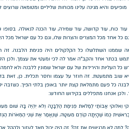
מופיעים והיא מגינה עלינו מכוחות שליליים ומטומאה שרוצים ל
וד כוח, עוד קדושה, עוד שמירה, עוד הכנה לגאולה. בסופו ש
ם כל אחד מכל המצרים והצרות שלו, וגם כל עם ישראל מכל הצר
אה שממנו השתלשלו כל הקלקולים היה פגימת הלבנה. זה ח
מש בכתר אחד והקב"ה אמר לה לכי ומעטי את עצמך. ולכן ה
 כל העליות והירידות של עם ישראל שמונין ללבנה ולא לחמה.
 שוב מתמעטת. זה חוזר על עצמו וחסר תכלית. כן, זאת בדי
ה כל פעם מתמלאת קצת יותר באופן בלתי הפיך. כשזבה יסתי
 ולכן אנחנו מתפללים בקידוש החודש:
לֹוקי וֵאלוקי אֲבוֹתַי לְמַלֹּאת פְּגִימַת הַלְּבָנָה וְלֹא יִהְיֶה בָּהּ שׁוּם מִעוּט
ְרֵאשִׁית כְּמוֹ שֶׁהָיְתָה קוֹדֶם מִעוּטָהּ. שֶׁנֶּאֱמַר אֶת שְׁנֵי הַמְּאֹרוֹת הַגְּד
 למה לא מרגישים את זה? זה היה יכול מאד לעזור ולהקל אם הי