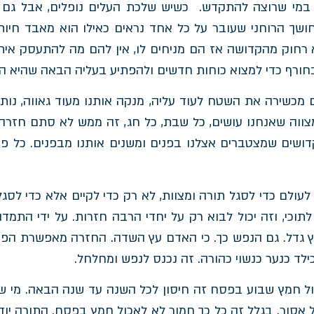
י שרוצה להתקדש. כשיש שלכת העלים נופלים, אבל גם המ
ושך הרוחני שעובר על כל אחד נראים כאילו הוא מאבד חיו
א רחוק מהקדושה אז הם מניחים לו, אין להם מה להתעסק אית
חורף כדי למצוא כוחות חדשים ולהפתיע בעליה הבאה שהיא ה
ם מכשירה את השטח לעוד עליה, מנקה אותנו מעוד גאווה, נות
מצווה שאנחנו עושים, כל שבת, כל חג, זה ממש לא סתם חזרה
דושים שמצטברים אצלנו בפנים ומשנים אותנו מבפנים. כל 
עולם כדי לסגל תורה ומצוות, לא רק כדי לקיים אלא כדי לסגל
תוכי, וזה יכול לבוא רק על יחדי הרבה חזרות. על ידי התמדה 
ץ גדל. גם הנפש כך. כי האדם עץ השדה. החזרה מאפשרת הפ
לד כנער כנשוי כהורה. זה נכנס לנפש ומחלחל.
ל חמץ שבוע בפסח זה חיסון לכל השנה עד שנה הבאה. מי ש
 אסור. בגלל זה כל כך חמור לא לאכול חמץ בפסח. התורה יודע