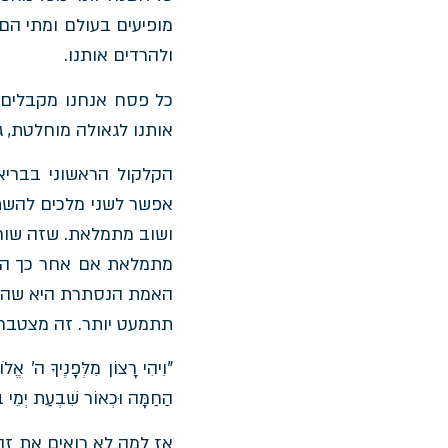
מופיעים בעולם ומתי הם 
ולהרדים אותנו.
כל פסח אנחנו מקבלים ע
אותנו לגאולה מוחלטת, ג
הקלקול הראשוני בברי
אפשר לשני מלכים להשת
ושוב מתמלאת. שזה שורש
מתמלאת אם אחר כך היא
האמת הנסתרת היא שהלבנ
תתמעט יותר. זה מצטבר.
"וִיהִי רָצוֹן מִלְּפָנֶיךָ ה' אֱ
הַחַמָּה וּכְאוֹר שִׁבְעַת יְמֵי ב
אז למה לא רואים את זה?