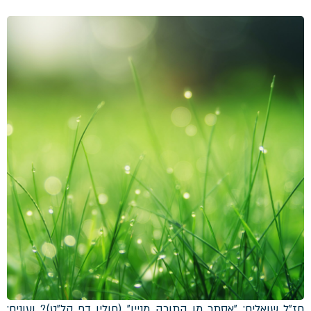
חז"ל שואלים: "אסתר מן התורה מניין" (חולין דף קל"ט)? ועונים: