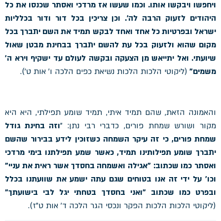
ויחפשו ויבקשו אותו. וכמו שעשו אז מרדכי ואסתר שכנסו את כל
היהודים לזעוק הרבה לה'. וכן צריכין בכל דור ודור בכלליות
ישראל ובפרטיות כל אחד ואחד לבקש תמיד את השם יתברך בכל
מקום שהוא ולזעוק בכל עת להשם יתברך בבחינת מבטן שאול
שיועתי. ואל יתייאש מן הצעקה ובקשה לעולם עד ישקיף וירא ה'
משמים"
(ליקוטי הלכות הלכות נשיאת כפים הלכה ו' אות ט').
והאמונה הזאת, שהם תמיד איתי, תמיד שומע תפילתי, היא היא
מקור ושורש שמחת פורים, כדברי רבי נתן: "
וזה בחינת גודל
שמחת פורים, כי זה עיקר השמחה כשזוכין לידע בבירור שהשם
יתברך שומע תפילותינו תמיד, כאשר שמע תפילתנו בימי מרדכי
ואסתר כמו שכתוב: "אגילה ואשמחה בחסדך אשר ראית את עניי"
וכו' על ידי זה אנו בטוחים שגם עתה ישמע את שוועתנו בכלל
ובפרט כמו שכתוב "ואני בחסדך בטחתי יגל לבי בישועתך"
(ליקוטי הלכות הלכות הפקר ונכסי הגר הלכה ד' אות ט"ז).