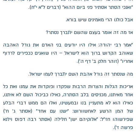
"ואנכי הסתר אסתיר פני ביום ההוא" (דברים ל"א י"ח).
אבל כולנו הרי מאמינים שיש בורא.
אז מה זה אומר בעצם שהשם יתברך נסתר?
"אמר רבי יהודה: אילו היו יודעים בני האדם את גודל האהבה
שאוהב הקדוש ברוך הוא לישראל – היו שואגים ככפירים לרדוף
אחריו" (זוהר חלק ב' דף ה').
מה שנסתר זה גודל אהבת השם יתברך לעמו ישראל.
אריכות הגלות והצרות הרבות שפקדו ופוקדות את עמנו ואת כל
אחד מאיתנו, מכניסים בלב הסתרה, כאילו כביכול השם לא איתנו,
כאילו הוא לא מתעניין בנו ובמעשינו, ואלו הם ממש דברי הבלע
של המן הרשע לאחשוורוש: "ישנו עם אחד" (אסתר ג' ח')
שפירשוהו חז"ל: "אלוקיהם ישן" חלילה (אסתר רבה דפוס וילנא
פרשה ז').