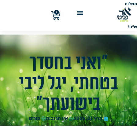
משלוח
חינם
בקנייה
0
מעל
300
ש"ח!
"ואני בחסדך
בטחתי, יגל ליבי
בישועתך"
מרץ 21, 2024
אין תגובות
פורים