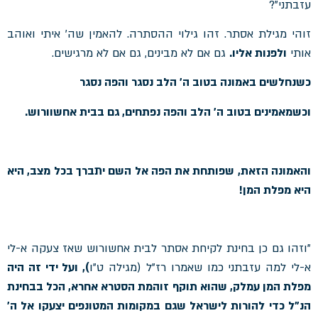
עזבתני"?
זוהי מגילת אסתר. זהו גילוי ההסתרה. להאמין שה' איתי ואוהב
אותי
ולפנות אליו.
גם אם לא מבינים, גם אם לא מרגישים.
כשנחלשים באמונה בטוב ה' הלב נסגר והפה נסגר
וכשמאמינים בטוב ה' הלב והפה נפתחים, גם בבית אחשוורוש.
והאמונה הזאת, שפותחת את הפה אל השם יתברך בכל מצב, היא
היא מפלת המן!
"וזהו גם כן בחינת לקיחת אסתר לבית אחשורוש שאז צעקה א-לי
א-לי למה עזבתני כמו שאמרו רז"ל (מגילה ט"ו
), ועל ידי זה היה
מפלת המן עמלק, שהוא תוקף זוהמת הסטרא אחרא, הכל בבחינת
הנ"ל כדי להורות לישראל שגם במקומות המטונפים יצעקו אל ה'