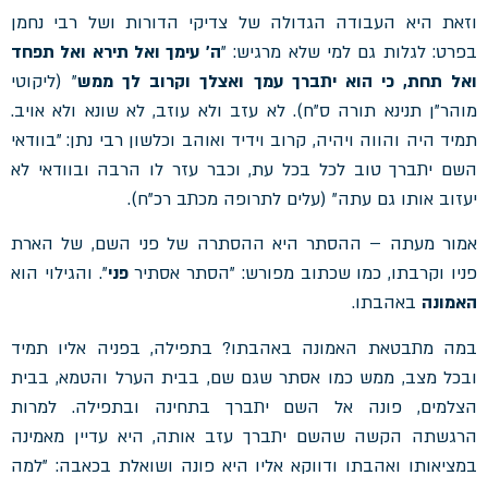
וזאת היא העבודה הגדולה של צדיקי הדורות ושל רבי נחמן
בפרט: לגלות גם למי שלא מרגיש: "
ה' עימך ואל תירא ואל תפחד
ואל תחת, כי הוא יתברך עמך ואצלך וקרוב לך ממש
" (ליקוטי
מוהר"ן תנינא תורה ס"ח). לא עזב ולא עוזב, לא שונא ולא אויב.
תמיד היה והווה ויהיה, קרוב וידיד ואוהב וכלשון רבי נתן: "בוודאי
השם יתברך טוב לכל בכל עת, וכבר עזר לו הרבה ובוודאי לא
יעזוב אותו גם עתה" (עלים לתרופה מכתב רכ"ח).
אמור מעתה – ההסתר היא ההסתרה של פני השם, של הארת
פניו וקרבתו, כמו שכתוב מפורש: "הסתר אסתיר
פני
". והגילוי הוא
האמונה
באהבתו.
במה מתבטאת האמונה באהבתו? בתפילה, בפניה אליו תמיד
ובכל מצב, ממש כמו אסתר שגם שם, בבית הערל והטמא, בבית
הצלמים, פונה אל השם יתברך בתחינה ובתפילה. למרות
הרגשתה הקשה שהשם יתברך עזב אותה, היא עדיין מאמינה
במציאותו ואהבתו ודווקא אליו היא פונה ושואלת בכאבה: "למה