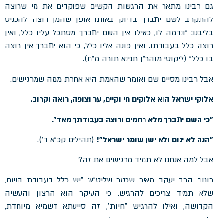
גם רבינו מתאר את הרגשות הקשים שפוקדים את מי שרוצה
להתקרב לשם יתברך בדיוק באותו אופן שהמן רוצה להכניס
בליבנו: "ונדמה לו, כאילו אין השם יתברך מסתכל עליו כלל, ואין
רוצה כלל בעבודתו. ואין פונה אליו כלל, כי הוא יתברך אין רוצה
בו כלל" (ליקוטי מוהר"ן תנינא תורה מ"ח).
אבל רבינו מסיים שם ואומר שהאמת היא אחרת ממה שמרגישים.
אלוקי ישראל הוא אלוקים חי וקיים, ער וצופה, רואה וקרוב.
"כי השם יתברך מלא רחמים ורוצה בעבודתך מאד".
"הנה לא ינום ולא ישן שומר ישראל"!
(תהילים קכ"א ד').
אבל למה אנחנו לא תמיד מרגישים את זה?
כותב הרב יעקב מאיר שכטר שליט"א: "יש כלל בעבודת השם,
שלא תמיד צריכים להרגיש. כי העיקר הוא הרצון והעשיה
הקדושה, ואילו להרגיש "חיות", זה סייעתא דשמיא מיוחדת,