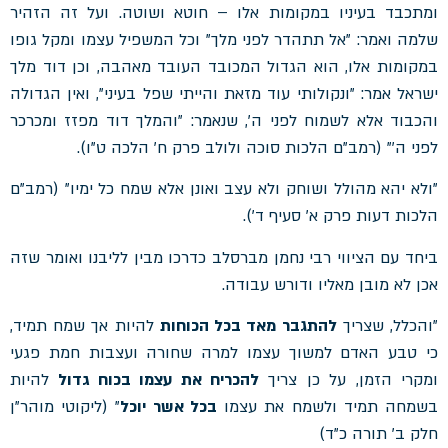
ומתכבד בעיניו במקומות אלו – חוטא ושוטה. ועל זה הזהיר
שלמה ואמר: "אל תתהדר לפני מלך" וכל המשפיל עצמו ומקל גופו
במקומות אלו, הוא הגדול המכובד העובד מאהבה, וכן דוד מלך
ישראל אמר: "ונקולותי עוד מזאת והייתי שפל בעיני", ואין הגדולה
והכבוד אלא לשמוח לפני ה', שנאמר: "והמלך דוד מפזז ומכרכר
לפני ה'" (רמב"ם הלכות סוכה ולולב פרק ח' הלכה ט"ו).
"ולא יהא מהולל ושוחק ולא עצב ואונן אלא שמח כל ימיו" (רמב"ם
הלכות דעות פרק א' סעיף ד').
ביחד עם הציווי רבי נחמן מברסלב כדרכו מבין לליבנו ואומר שזה
אכן לא מובן מאליו ודורש עבודה.
"והכלל, שצריך
להתגבר מאד בכל הכוחות
להיות אך שמח תמיד,
כי טבע האדם למשוך עצמו למרה שחורה ועצבות חמת פגעי
ומקרי הזמן, על כן צריך
להכריח את עצמו בכוח גדול
להיות
בשמחה תמיד ולשמח את עצמו
בכל אשר יוכל
" (ליקוטי מוהר"ן
חלק ב' תורה כ"ד)