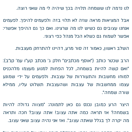
לנו נדמה לנו ששמחה תלויה בכך שיהיה לי מה שאני רוצה.
אבל המציאות מראה שזה לא תלוי בזה ולפעמים להיפך. לפעמים
אנחנו עצובים גם כשיש לנו מה שרצינו. ואם כך גם ההיפך אפשרי:
אפשר לשמוח גם כשלא הכל מנהל כפי רצוני.
השלב ראשון, כאמור זה סור מרע, דהיינו להתרחק מעצבות.
הרב שכטר כותב ("אוסף מכתבים" חלק ג' מכתב קע"ו עמ' קנ"ב):
"ואם קשה להיות בשמחה, לכל הפחות למנוע מעצמו מלהכניס
למוחו מחשבות והתעוררות של עצבות. ולפעמים על ידי שמונע
עצמו ממחשבות של עצבות ושהעצבות תשלוט עליו, ממילא
שורה שמחה".
היצר הרע כמובן נכנס גם כאן לתמונה: "מצווה גדולה להיות
בשמחה? אז תראה כמה אתה עצוב! אתה עצוב? חכה ותראה
מה יקרה לך בגלל שאתה עצוב". ואז אני נהיה עצוב שאני עצוב.