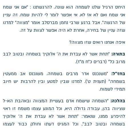
היחס הרגיל שלנו לשמחה הוא שונה. להרגשתנו : "אם אני שמח
אני שמח ואם לא אז לא. אי אפשר לומר לי להיות שמח. זה עניין
של הרגשה". אבל ברגע שרבי נחמן מברסלב אומר "מצווה" למדנו
שזה עניין של בחירה, אחרת לא היה אפשר לצוות על זה.
איפה אנחנו רואים שזו מצווה?
בתורה:
"תחת אשר לא עבדת את ה' אלוקיך בשמחה ובטוב לבב
מרוב כל" (דברים כ"ח מ"ז).
בחז"ל:
"משנכנס אדר מרבים בשמחה. משנכנס אב ממעטין
בשמחה" (תענית ט'). למדנו שבין למטע ובין להרבות יש חיוב
תמידי לשמוח.
בהלכה:
"השמחה שישמח אדם בעשיית המצווה ובאהבת הא-ל
שציווה בהן, עבודה גדולה היא, וכל המונע עצמו משמח זו ראוי
להיפרע ממנו, שנאמר: "תחת אשר לא עבדת את ה' אלוקיך
בשמחה ובטוב לבב", וכל המגיס דעתו וחולק כבוד לעצמו