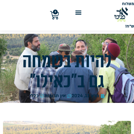
משלוח
חינם
בקנייה
0
מעל
300
ש"ח!
להיות בשמחה
גם ב"כאילו"
מרץ 11, 2024
אין תגובות
כללי