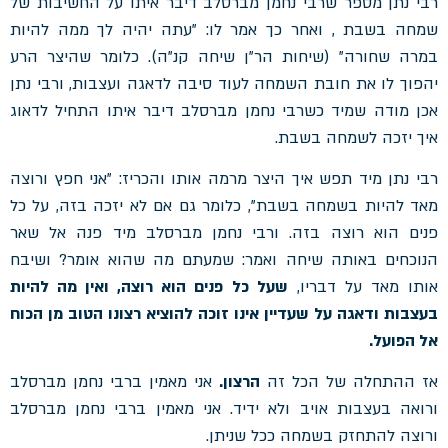
רבי נתן מספר שרבי נחמן מברסלב דיבר איתו על החשיבות של
שמחה בשבת , ואחר כך אמר לו: "עתה יהיה לך ממה להיות
במרה שחורה" (שיחות הר"ן שיחה קנ"ה). כלומר שהיצר הרע
יהפוך לו את חובת השמחה לעוד סיבה לדאגה ועצבות, ורבי נתן
אכן מודה שמיד כשרבי נחמן מברסלב דיבר איתו התחיל לדאוג
איך יזכה לשמחה בשבת.
רבי נתן מיד תפש איך היצר מרמה אותו והכריז: "אני חפץ ורוצה
מאד להיות בשמחה בשבת", כלומר גם אם לא יזכה בזה, על כל
פנים הוא רוצה בזה. ורבי נחמן מברסלב מיד פנה אל שאר
הנוכחים באותה שיחה ואמר: שמעתם מה שהוא אומר? ושיבח
אותו מאד על דבריו,
שעל כל פנים הוא רוצה, ואין מה להיות
בעצבות ודאגה על שעדיין אינו זוכה להוציא רצונו הטוב מן הכוח
אל הפועל.
אז ההתחלה של הכל זה
הרצון.
אני מאמין ברבי נחמן מברסלב
ורואה בעצבות אויב ולא ידיד. אני מאמין ברבי נחמן מברסלב
ורוצה להתחזק בשמחה ככל שניתן.