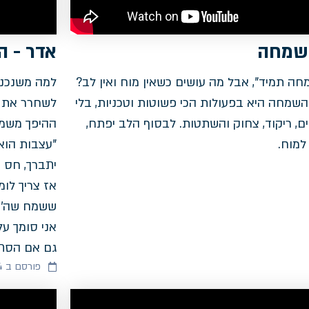
לשמחה
אדר - 
חה תמיד", אבל מה עושים כשאין מוח ואין לב?
למה משנכנס 
השמחה היא בפעולות הכי פשוטות וטכניות, בלי
לשחרר את ה
ים, ריקוד, צחוק והשתטות. לבסוף הלב יפתח,
ההיפך משמח
למוח.
"עצבות הוא 
יתברך, חס ו
אז צריך לו
ששמח שה' ית
אני סומך על
גם אם הסתבכ
פורסם ב 05/02/2024