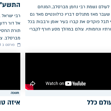
התשע"ח
 לעולם נשמת רבי נחמן מברסלב, המנחם
שעבר מאז מתגלים דבריו כרלוונטיים מאד גם
רבי ישראל 
 תבל פוקדים את קברו בעיר אומן ורבבות בכל
אל דור רדוף
תיו ונחמותיו. צולם במהלך מסע חורף לקברי
תורת החסיד
מברסלב. צו
פורסם ב 24/12/2023
חנוכה
ולם כלל
איזה טו