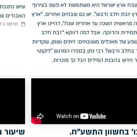
בח ארץ ישראל היא משתמשת לא פעם בצירוף
שיש כתובת 
רץ זבת חלב ודבש". יש גם שבחים אחרים. "ארץ
האבודים שלנ
ה מראשית השנה עד אחרית שנה", דהיינו ארץ
פורסם ב 28/12/2023
מידית והדוקה. אבל למה דווקא "זבת חלב
שפע של מאכלים משובחים: זיתים ושמן, שקדיות
 בחלב ודבש? רבי נתן בספרו המרגש "ליקוטי
ר חדש בהבנת המילים הכל כך מוכרות.
כו' בחשוון התשע"ח.
שיעור מ