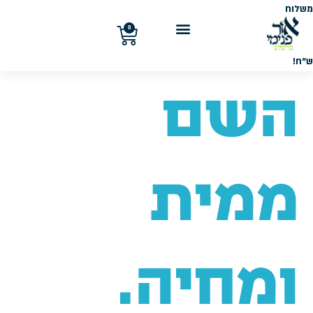
משלוח
חינם
בקנייה
0
מעל
300
ש"ח!
השם
ממית
ומחיה.