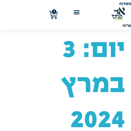
משלוח
חינם
בקנייה
0
מעל
300
ש"ח!
יום:
3
במרץ
2024