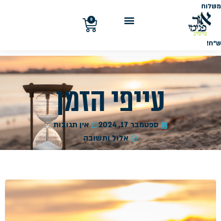
משלוח
חינם
בקנייה
0
מעל
300
ש"ח!
עייפי הזמן
ספטמבר 17, 2024
אין תגובות
אלול ותשובה