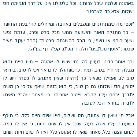
באמונה שלמה שכל צרותינו וכל טלטולנו אינו על דרך הנקימה חס
ושלום, אלא כדי לצרפנו".
"וכפי מה שמתחזקים ומקבלים באהבה ומייחלים לה' בעת החושך
– כך מתגלה האור והישועה ממש מכל פרט ופרט, עגמת נפש
וצער רוחני או גשמי, כי הכל בהשגחה פרטית" (הרב יעקב מאיר
שכטר, "אוסף מכתבים" חלק ג' מכתב קפ"ז דף קע"ה).
וכך אומר רבינו בעניין זה: "מי שיש לו אמונה – חייו חיים והוא
מבלה ימי חייו בטוב תמיד. כי כשהולך לו כראוי ויש לו טוב, בוודאי
טוב לו. ואפילו כשאינו כך (דהיינו שאין מתנהג לו כסדר ויש לו
יסורין, חס ושלום) גם כן טוב, כי הוא בטוח, שאף על פי כן השם
יתברך ירחם עליו להבא וייטיב אחריתו. כי מאחר שהכל מאיתו
יתברך, בוודאי הכל לטובה.
אבל מי שאין לו אמונה, חס ושלום, חייו אינם חיים כלל. כי תיכף
כשעובר עליו איזה רעה, שוב אין לו שום חיות, כי אין לו במה
לנחם עצמו כלל, מאחר שאין לו אמונה כלל ואין לו שום חיות ושום