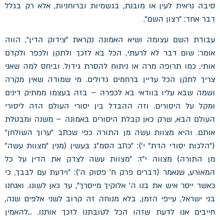
סיבה נראית לעין או מובנת, בגשמיות וברוחניות, אלא רק בגלל
דבר אחד: "רצון השם".
עבודת השם עצומה ושיא האמונה נקראת "צידוק הדין", הווה
אומר: שום דבר לא לרעתי, הכל בא לזכך ולתקן ולכפר ולקדם
אותי, כמו תרופה מרה או ניתוח להסרת גידול. וביחס למה שאני
צריך לתקן הכל עדיין ברחמים גדולים. מי שמודה שאין מקרה
ושמה שבא עליו בוודאי בא לכפרה – בזה בעצמו ממתיק דינים
ומקל על היסורים. וזה ההבדל בין יסורי העולם הזה ליסורי
העולם הבא, שרק כאן קבלת היסורים באמונה – משנה ומבטלת
אותם. והיא מצוות עשה מן התורה כפי שכתב "ערוך השולחן"
("הלכות יסודי הדת" י'): "כתב הסמ"ג בעשין (מנין "מצוות עשה"
מן התורה) מצווה י"ז: "מצוות עשה לצדק את הדין על כל
המאורע, שנאמר (דברים פרק ח' פסוק ה'): "וידעת עם לבבך, כי
כאשר ייסר איש את בנו ה' אלוקיך מייסרך", עד כאן לשונו. ואנחנו
בני ישראל, עייפי הזמן, בלא מנוחה זה קרוב לשני אלפים שנה,
חייבים אנו לדעת שזהו הכל לטובתנו לזכך אותנו. …להאמין