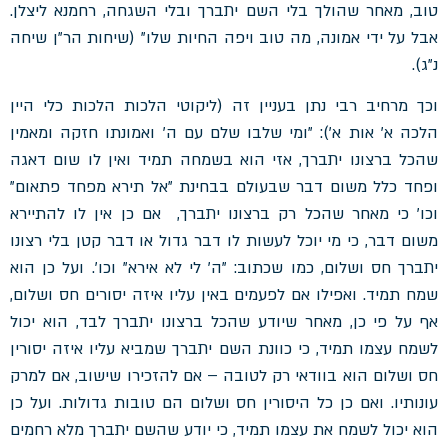
טוב, מאחר שהולך בלי השם יתברך ובלי השגחה, רחמנא ליצלן.
אבל על ידי אמונה, מה טוב ויפה החיות שלו" (שיחות הר"ן שיחה
נ"ג).
וכך מרחיב רבי נתן בעניין זה (ליקוטי הלכות הלכות כלי היין
הלכה א' אות א'): "ומי שלבו שלם עם ה' ואמונתו חזקה ומאמין
שהכל ברצונו יתברך, אזי הוא בשמחה תמיד ואין לו שום דאגה
ופחד כלל משום דבר שבעולם בבחינת "אל תירא מפחד פתאום"
וכו' כי מאחר שהכל רק ברצונו יתברך, אם כן אין לו להתיירא
משום דבר, כי מי יוכל לעשות לו דבר גדול או דבר קטן בלי רצונו
יתברך חס ושלום, כמו שכתוב: "ה' לי לא אירא" וכו'. ועל כן הוא
שמח תמיד. ואפילו אם לפעמים באין עליו איזה יסורים חס ושלום,
אף על פי כן, מאחר שיודע שהכל ברצונו יתברך לבד, הוא יכול
לשמח עצמו תמיד, כי כוונת השם יתברך שמביא עליו איזה יסורין
חס ושלום הוא בוודאי רק לטובה – אם להזכירו שישוב, אם למרק
עונותיו. ואם כן כל היסורין חס ושלום הם טובות גדולות. ועל כן
הוא יכול לשמח את עצמו תמיד, כי יודע שהשם יתברך מלא רחמים