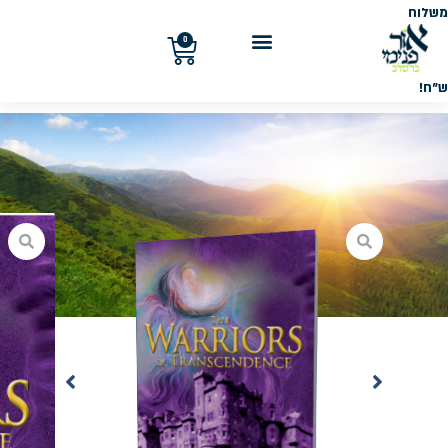
משלוח
חינם
בקנייה
0
מעל
300
ש"ח!
ספרים
ושיעורים