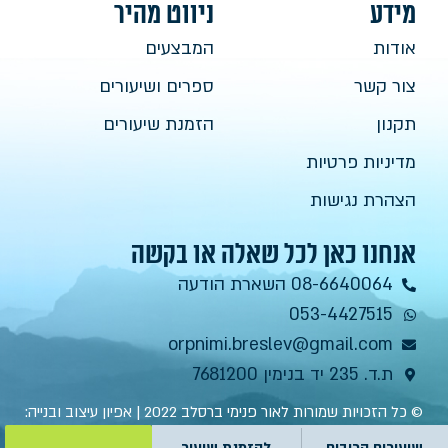
מידע
ניווט מהיר
אודות
המבצעים
צור קשר
ספרים ושיעורים
תקנון
הזמנת שיעורים
מדיניות פרטיות
הצהרת נגישות
אנחנו כאן לכל שאלה או בקשה
08-6640064 השארת הודעה
053-4427515
orpnimi.breslev@gmail.com
ת.ד. 235 יד בנימין 7681200
© כל הזכויות שמורות לאור פנימי ברסלב 2022 | אפיון עיצוב ובנייה:
Eti Bercovitch
שיעורים קרובים
להזמנת שיעור